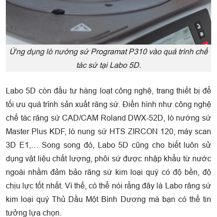
Ứng dụng lò nướng sứ Programat P310 vào quá trình chế
tác sứ tại Labo 5D.
Labo 5D còn đầu tư hàng loạt công nghệ, trang thiết bị để
tối ưu quá trình sản xuất răng sứ. Điển hình như công nghệ
chế tác răng sứ CAD/CAM Roland DWX-52D, lò nướng sứ
Master Plus KDF, lò nung sứ HTS ZIRCON 120, máy scan
3D E1,… Song song đó, Labo 5D cũng cho biết luôn sử
dụng vật liệu chất lượng, phôi sứ được nhập khẩu từ nước
ngoài nhằm đảm bảo răng sứ kim loại quý có độ bền, độ
chịu lực tốt nhất. Vì thế, có thể nói rằng đây là Labo răng sứ
kim loại quý Thủ Dầu Một Bình Dương mà bạn có thể tin
tưởng lựa chọn.