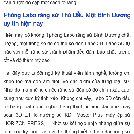
cần được đề cập một cách rõ ràng.
Phòng Labo răng sứ Thủ Dầu Một Bình Dương
uy tín hiện nay
Hiện nay, có không ít phòng Labo răng sứ Bình Dương chất
lượng, một trong số đó có thể kể đến Labo 5D. Labo 5D tự
hào với mỗi răng sứ thành phẩm đều đảm bảo chất lượng
tốt và độ thẩm mỹ cao.
Tại đây quy tụ đội ngũ kỹ thuật viên lành nghề, không chỉ
khéo léo mà còn am hiểu về đặc điểm của từng loại sứ.
Nhờ đó mà những chiếc răng sứ đều có độ chính xác cao,
cũng như cực kỳ tinh xảo. Không chỉ vậy, Labo 5D còn đầu
tư hàng loạt công nghệ, trang thiết bị hiện đại như máy
scan 3D E1, lò nướng sứ KDF Master Plus, máy ép sứ
HORIZON PRESS,… Nhờ sự kết hợp nhịp nhàng giữa sự
tỉ mỉ của kỹ thuật viên và hệ thống thiết bị hiện đại, răng sứ