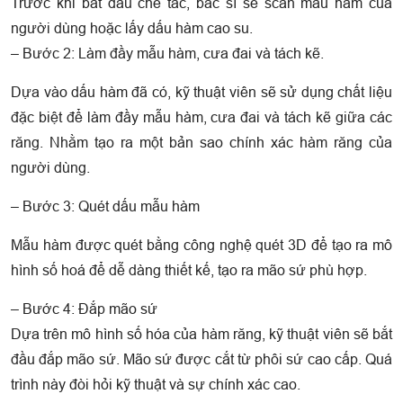
Trước khi bắt đầu chế tác, bác sĩ sẽ scan mẫu hàm của
người dùng hoặc lấy dấu hàm cao su.
– Bước 2: Làm đầy mẫu hàm, cưa đai và tách kẽ.
Dựa vào dấu hàm đã có, kỹ thuật viên sẽ sử dụng chất liệu
đặc biệt để làm đầy mẫu hàm, cưa đai và tách kẽ giữa các
răng. Nhằm tạo ra một bản sao chính xác hàm răng của
người dùng.
– Bước 3: Quét dấu mẫu hàm
Mẫu hàm được quét bằng công nghệ quét 3D để tạo ra mô
hình số hoá để dễ dàng thiết kế, tạo ra mão sứ phù hợp.
– Bước 4: Đắp mão sứ
Dựa trên mô hình số hóa của hàm răng, kỹ thuật viên sẽ bắt
đầu đắp mão sứ. Mão sứ được cắt từ phôi sứ cao cấp. Quá
trình này đòi hỏi kỹ thuật và sự chính xác cao.