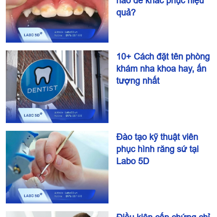
nào để khắc phục hiệu
quả?
10+ Cách đặt tên phòng
khám nha khoa hay, ấn
tượng nhất
Đào tạo kỹ thuật viên
phục hình răng sứ tại
Labo 5D