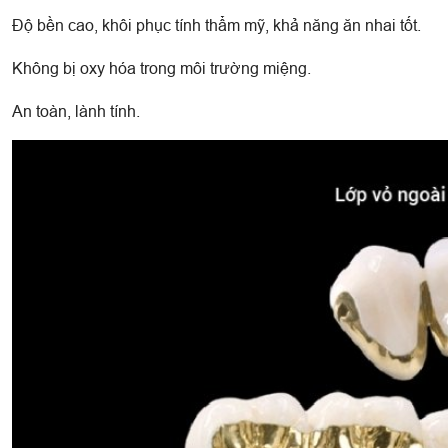
Độ bền cao, khôi phục tính thẩm mỹ, khả năng ăn nhai tốt.
Không bị oxy hóa trong môi trường miệng.
An toàn, lành tính.