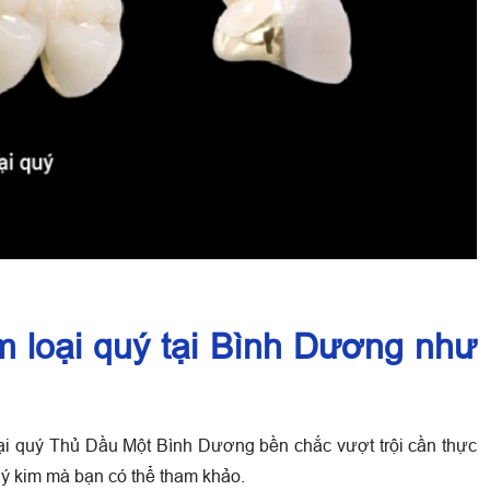
m loại quý tại Bình Dương như
oại quý Thủ Dầu Một Bình Dương bền chắc vượt trội cần thực
uý kim mà bạn có thể tham khảo.