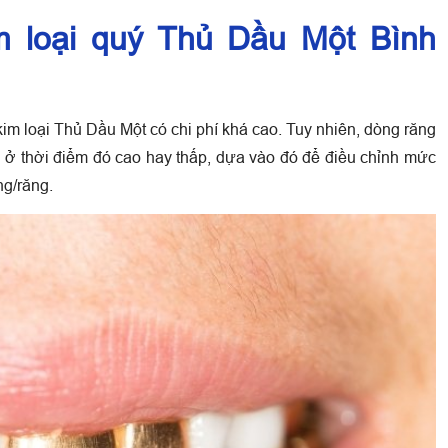
m loại quý Thủ Dầu Một Bình
kim loại Thủ Dầu Một có chi phí khá cao. Tuy nhiên, dòng răng
g ở thời điểm đó cao hay thấp, dựa vào đó để điều chỉnh mức
g/răng.