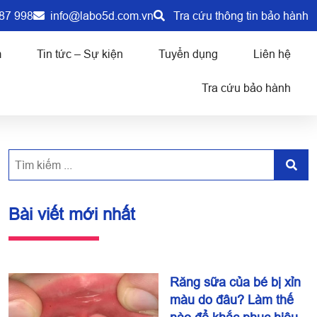
87 998
info@labo5d.com.vn
Tra cứu thông tin bảo hành
m
Tin tức – Sự kiện
Tuyển dụng
Liên hệ
Tra cứu bảo hành
Bài viết mới nhất
Răng sữa của bé bị xỉn
màu do đâu? Làm thế