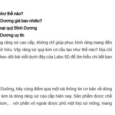
 như thế nào?
h Dương giá bao nhiêu?
loại quý Bình Dương
 Dương uy tín
ng răng sứ cao cấp, không chỉ giúp phục hình răng mang đến
sở hữu. Vậy răng sứ quý kim có cấu tạo như thế nào? Địa chỉ
eo dõi bài viết dưới đây của Labo 5D để tìm hiểu chi tiết bạn
nh Dưỡng, hãy cùng điểm qua một vài thông tin cơ bản về dòng
ý kim là dòng răng sứ cao cấp hiện nay. Sản phẩm được chế
ladium,… với phần vỏ ngoài được phủ một lớp sứ mỏng, mang